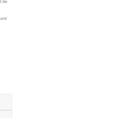
d die
 und